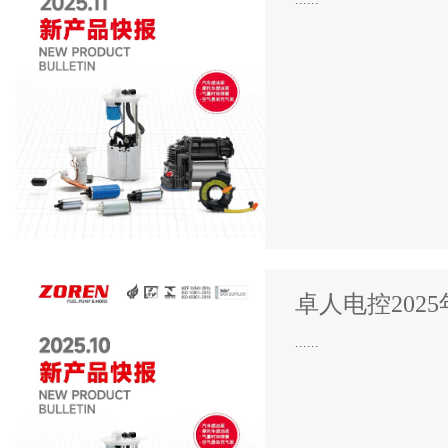
卓人电控202
......