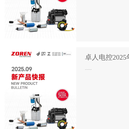
卓人电控202
......