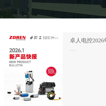
卓人电控202
......