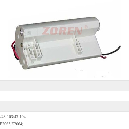
43-103/43-104
E2063;E2064;